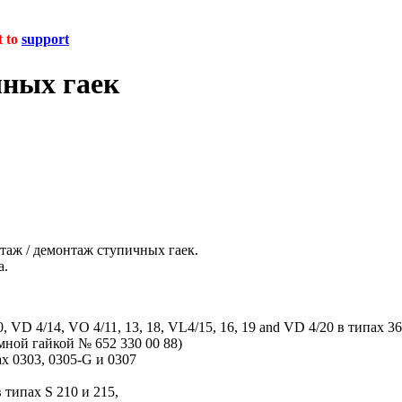
t to
support
чных гаек
таж / демонтаж ступичных гаек.
а.
 4/14, VO 4/11, 13, 18, VL4/15, 16, 19 and VD 4/20 в типах 363, 3
ой гайкой № 652 330 00 88)
х 0303, 0305-G и 0307
типах S 210 и 215,