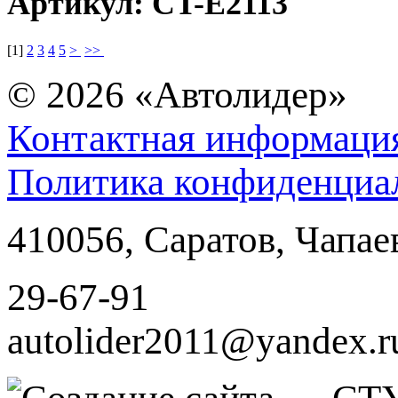
Артикул: CT-E2113
[
1
]
2
3
4
5
>
>>
© 2026
«Автолидер»
Контактная информаци
Политика конфиденциа
410056
,
Саратов
,
Чапае
29-67-91
autolider2011@yandex.r