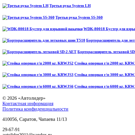
Третья рука System LH
Третья рука System SS-360
WDK-80018 Бустер для взры
Борторасширитель для ле
Борторасширитель легковой SD
Стойка опорная г/п 2000 кг. KRW
Стойка опорная г/п 3000 кг. KRW
Стойка опорная г/п 6000 кг. KRW
© 2026
«Автолидер»
Контактная информация
Политика конфиденциальности
410056
,
Саратов
,
Чапаева 11/13
29-67-91
autolider2011@yandex.ru