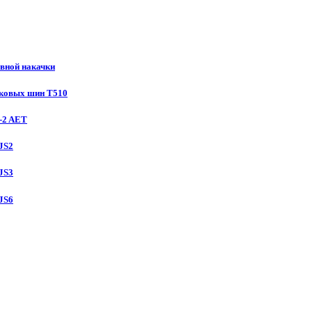
вной накачки
гковых шин T510
-2 AET
JS2
JS3
JS6