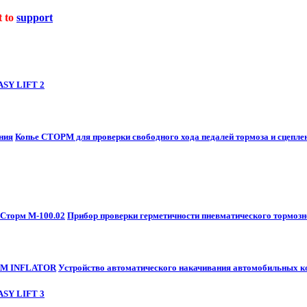
t to
support
SY LIFT 2
Копье СТОРМ для проверки свободного хода педалей тормоза и сцепле
Прибор проверки герметичности пневматического тормозн
Устройство автоматического накачивания автомобильных
SY LIFT 3