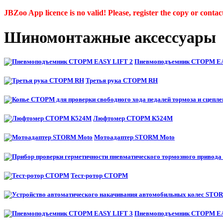
JBZoo App licence is no valid! Please, register the copy or contac
Шиномонтажные аксессуары
Пневмоподъемник СТОРМ EA
Третья рука СТОРМ RH
Люфтомер СТОРМ К524М
Мотоадаптер STORM Moto
Тест-ротор СТОРМ
Пневмоподъемник СТОРМ EA