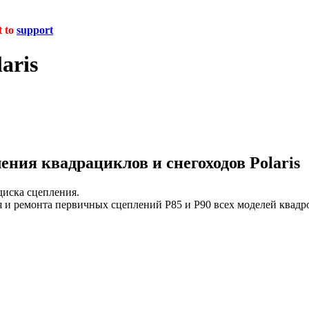
t to
support
aris
ния квадрациклов и снегоходов Polaris
диска сцепления.
и ремонта первичных сцеплений P85 и P90 всех моделей квадроц