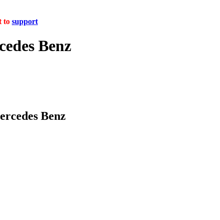
t to
support
edes Benz
rcedes Benz