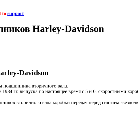
t to
support
ников Harley-Davidson
rley-Davidson
ы подшипника вторичного вала.
1984 гг. выпуска по настоящее время с 5 и 6- скоростными кор
ников вторичного вала коробки передач перед снятием звездочк