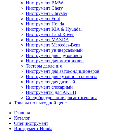
Инструмент BMW
Инструмент Chery
Инструмент Chrysler
Инструмент Ford
Инструмент Honda
Инструмент KIA & Hyundai
Инструмент Land Rover
Инструмент MAZDA
Инструмент Mercedes-Benz
Инструмент универсальный
Инструмент для грузовиков
Инструмент для мотоциклов
Тестеры давления
Инструмент для автокондиционеров
Инструмент для кузовного ремонта
Инструмент для дизелей
Инструмент слесарный
Инструменты для АКПП
Спецоборудование для автосервиса
Товары по выгодной цене
Главная
Каталог
Специнструмент
Инструмент Honda