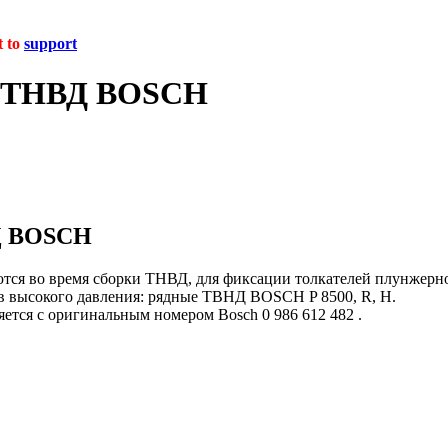
t to
support
в ТНВД BOSCH
ВД BOSCH
ются во время сборки ТНВД, для фиксации толкателей плунжер
в высокого давления: рядные ТВНД BOSCH P 8500, R, H.
ляется с оригинальным номером Bosch 0 986 612 482 .