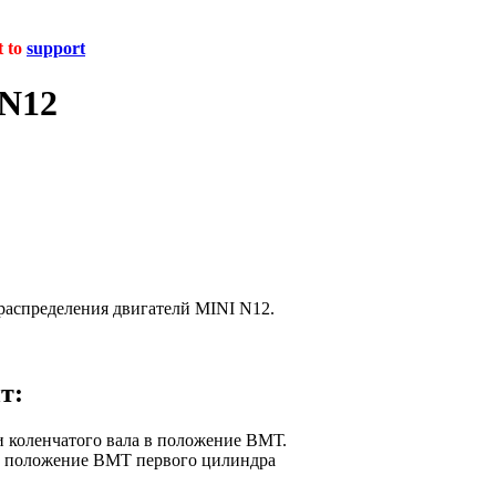
t to
support
 N12
распределения двигателй MINI N12.
т:
 коленчатого вала в положение ВМТ.
в положение ВМТ первого цилиндра