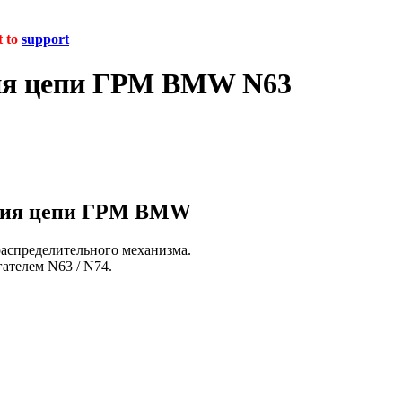
t to
support
ния цепи ГРМ BMW N63
ения цепи ГРМ BMW
аспределительного механизма.
телем N63 / N74.