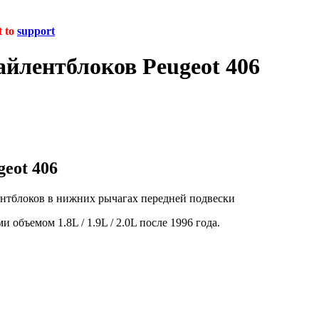
t to
support
айлентблоков Peugeot 406
eot 406
ентблоков в нижних рычагах передней подвески
ми объемом 1.8L / 1.9L / 2.0L после 1996 года.