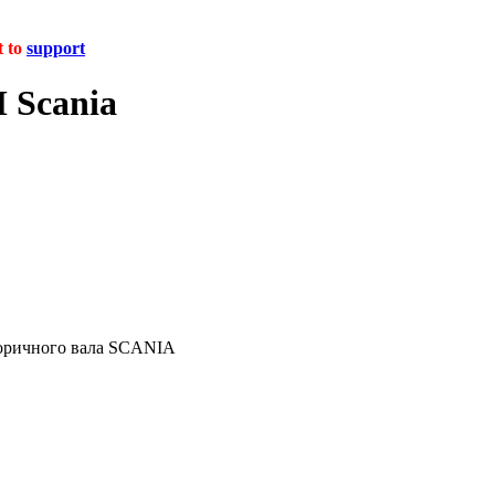
t to
support
 Scania
торичного вала SCANIA