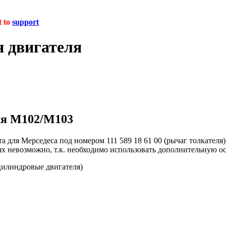
t to
support
я двигателя
ля M102/M103
ля Мерседеса под номером 111 589 18 61 00 (рычаг толкателя) и 
ях невозможно, т.к. необходимо использовать дополнительную ос
цилиндровые двигателя)