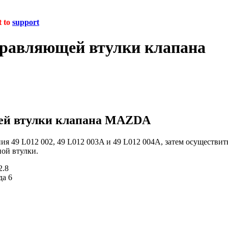
t to
support
правляющей втулки клапана
щей втулки клапана MAZDA
я 49 L012 002, 49 L012 003A и 49 L012 004A, затем осуществит
ой втулки.
2.8
да 6