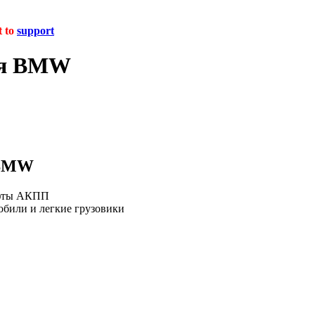
t to
support
ля BMW
 BMW
уфты АКПП
били и легкие грузовики