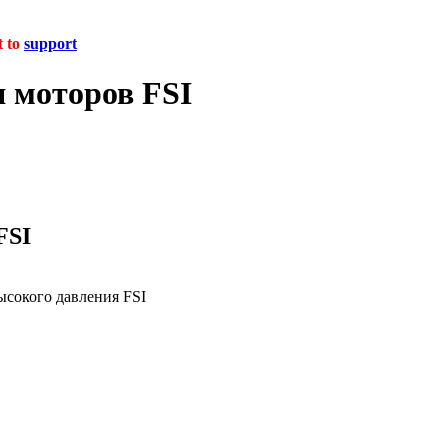
t to
support
 моторов FSI
FSI
ысокого давления FSI