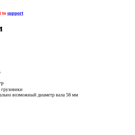
t to
support
м
в
УР
 грузовики
мально возможный диаметр вала
58 мм